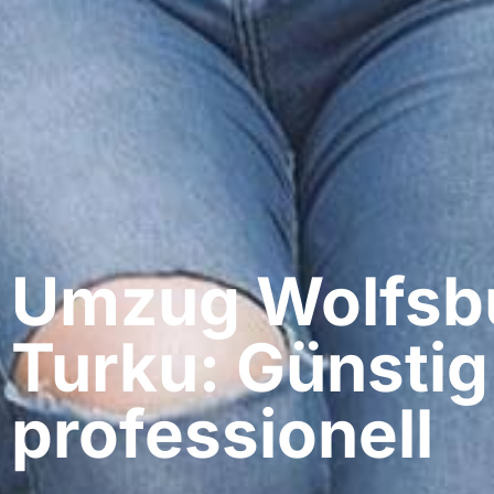
Umzug Wolfsbu
Turku: Günstig
professionell​