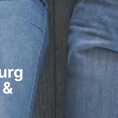
rg​
 &