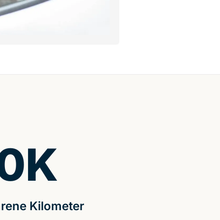
0
K
rene Kilometer