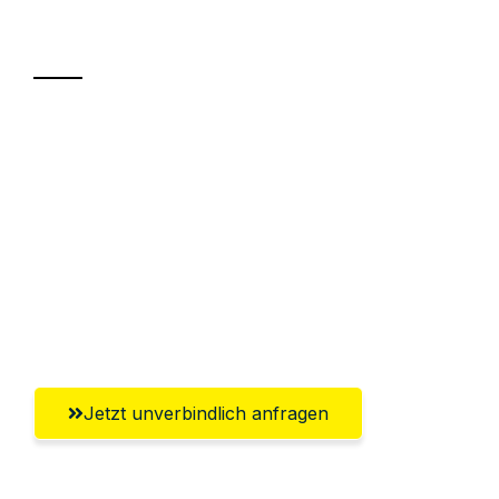
Transport
Sparen Sie bis zu 100€ bei Anfrage
Abwicklung innerhalb von 24 Stunden
Versichert bis zu 7.500€
Ggf. komplette Zollabwicklung inklusive
Umfassender Kundensupport aus
Wolfsburg
Jetzt unverbindlich anfragen