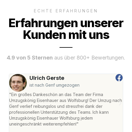
ECHTE ERFAHRUNGEN
Erfahrungen unserer
Kunden mit uns
4.9 von 5 Sternen
aus über 800+ Bewertungen.
Ulrich Gerste
ist nach Genf umgezogen
"Ein großes Dankeschön an das Team der Firma
"Di
Umzugskönig Eisenhauer aus Wolfsburg! Der Umzug nach
Wol
Genf verlief reibungslos und stressfrei dank der
Amst
professionellen Unterstützung des Teams. Ich kann
effi
Umzugskönig Eisenhauer Wolfsburg jedem
alle
uneingeschränkt weiterempfehlen!"
für 