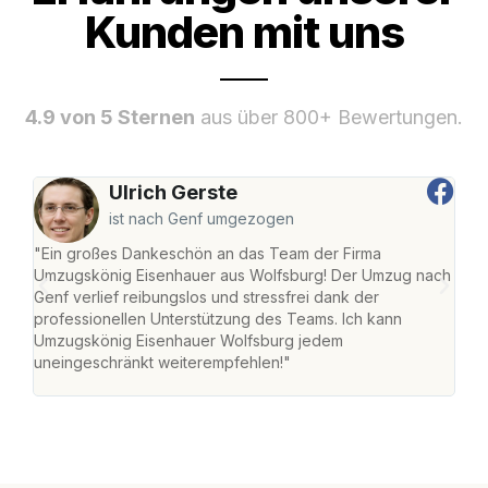
Kunden mit uns
4.9 von 5 Sternen
aus über 800+ Bewertungen.
Ulrich Gerste
ist nach Genf umgezogen
"Ein großes Dankeschön an das Team der Firma
"Di
Umzugskönig Eisenhauer aus Wolfsburg! Der Umzug nach
Wol
Genf verlief reibungslos und stressfrei dank der
Amst
professionellen Unterstützung des Teams. Ich kann
effi
Umzugskönig Eisenhauer Wolfsburg jedem
alle
uneingeschränkt weiterempfehlen!"
für 