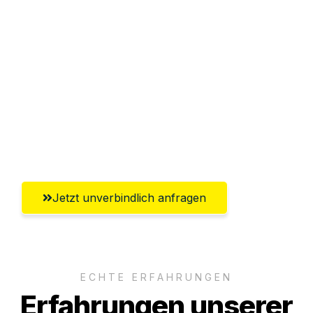
Sparen Sie bis zu 100€ bei Anfrage
Abwicklung innerhalb von 24 Stunden
Versichert bis zu 7.500€
Ggf. komplette Zollabwicklung inklusive
Umfassender Kundensupport aus
Wolfsburg
Jetzt unverbindlich anfragen
ECHTE ERFAHRUNGEN
Erfahrungen unserer