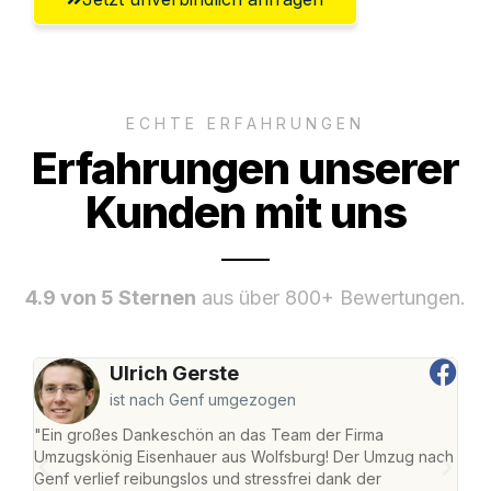
ECHTE ERFAHRUNGEN
Erfahrungen unserer
Kunden mit uns
4.9 von 5 Sternen
aus über 800+ Bewertungen.
Ulrich Gerste
ist nach Genf umgezogen
"Ein großes Dankeschön an das Team der Firma
"Di
Umzugskönig Eisenhauer aus Wolfsburg! Der Umzug nach
Wol
Genf verlief reibungslos und stressfrei dank der
Amst