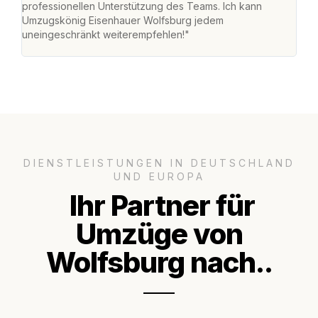
professionellen Unterstützung des Teams. Ich kann
effi
Umzugskönig Eisenhauer Wolfsburg jedem
alle
uneingeschränkt weiterempfehlen!"
für 
DIENSTLEISTUNGEN IN DEUTSCHLAND
UND EUROPA
Ihr Partner für
Umzüge von
Wolfsburg nach..