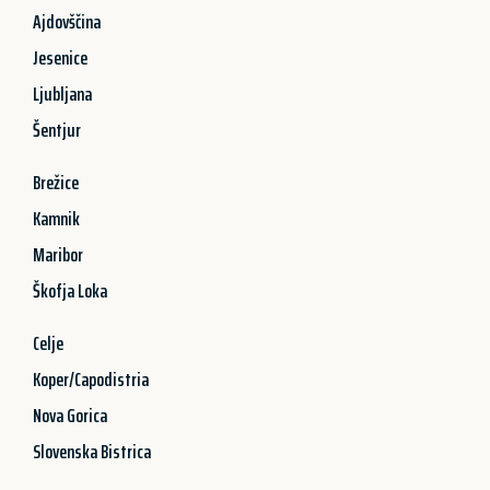
Ajdovščina
Jesenice
Ljubljana
Šentjur
Brežice
Kamnik
Maribor
Škofja Loka
Celje
Koper/Capodistria
Nova Gorica
Slovenska Bistrica