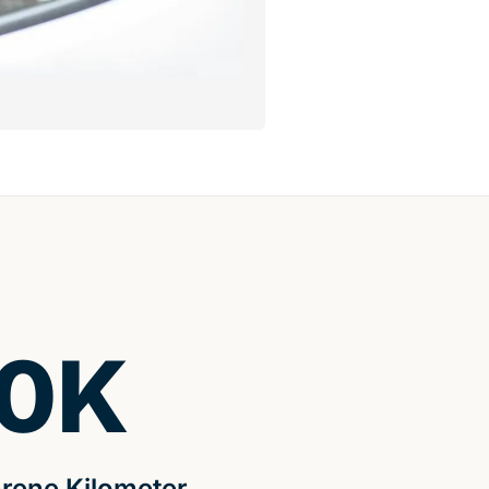
0
K
rene Kilometer