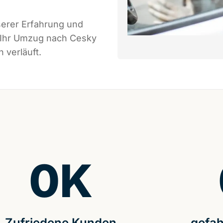
serer Erfahrung und
s Ihr Umzug nach Cesky
 verläuft.
0
K
Zufriedene Kunden
gefah