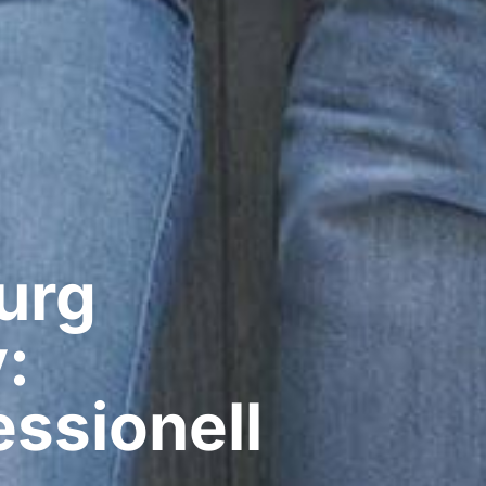
rg​
:
ssionell​