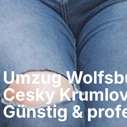
Umzug Wolfsbu
Cesky Krumlov
Günstig & profe