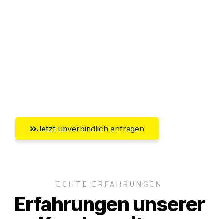
Abwicklung innerhalb von 24 Stunden
Versichert bis zu 7.500€
Ggf. komplette Zollabwicklung inklusive
Umfassender Kundensupport aus
Wolfsburg
Jetzt unverbindlich anfragen
ECHTE ERFAHRUNGEN
Erfahrungen unserer