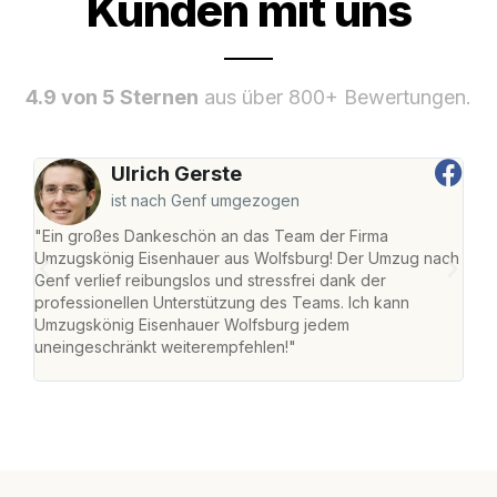
Kunden mit uns
4.9 von 5 Sternen
aus über 800+ Bewertungen.
Ulrich Gerste
ist nach Genf umgezogen
"Ein großes Dankeschön an das Team der Firma
"Di
Umzugskönig Eisenhauer aus Wolfsburg! Der Umzug nach
Wol
Genf verlief reibungslos und stressfrei dank der
Amst
professionellen Unterstützung des Teams. Ich kann
effi
Umzugskönig Eisenhauer Wolfsburg jedem
alle
uneingeschränkt weiterempfehlen!"
für 