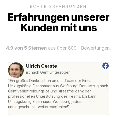
ECHTE ERFAHRUNGEN
Erfahrungen unserer
Kunden mit uns
4.9 von 5 Sternen
aus über 800+ Bewertungen.
Ulrich Gerste
ist nach Genf umgezogen
"Ein großes Dankeschön an das Team der Firma
"Di
Umzugskönig Eisenhauer aus Wolfsburg! Der Umzug nach
Wol
Genf verlief reibungslos und stressfrei dank der
Amst
professionellen Unterstützung des Teams. Ich kann
effi
Umzugskönig Eisenhauer Wolfsburg jedem
alle
uneingeschränkt weiterempfehlen!"
für 