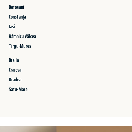
Botosani
Constanța
Iasi
Râmnicu Vâlcea
Tirgu-Mures
Braila
Craiova
Oradea
Satu-Mare