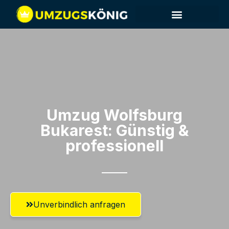
Umzug Wolfsburg​
Bukarest: Günstig &
professionell​
Unverbindlich anfragen