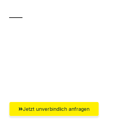
Transport
Sparen Sie bis zu 100€ bei Anfrage
Abwicklung innerhalb von 24 Stunden
Versichert bis zu 7.500€
Ggf. komplette Zollabwicklung inklusive
Umfassender Kundensupport aus
Wolfsburg
Jetzt unverbindlich anfragen