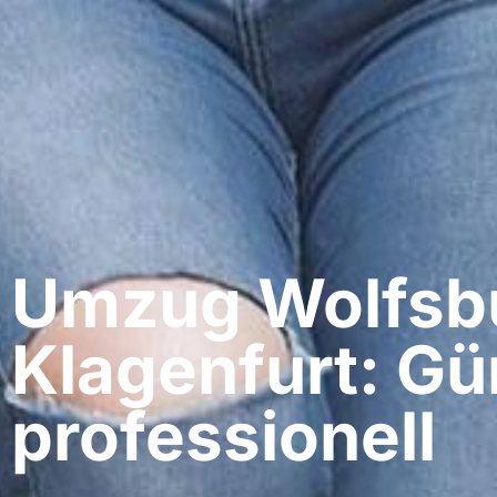
Umzug Wolfsbu
Klagenfurt: Gü
professionell​