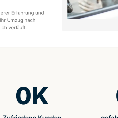
serer Erfahrung und
 Ihr Umzug nach
ch verläuft.
0
K
Zufriedene Kunden
gefah