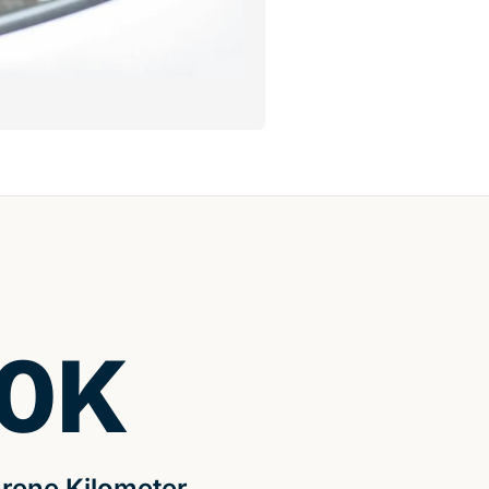
0
K
rene Kilometer