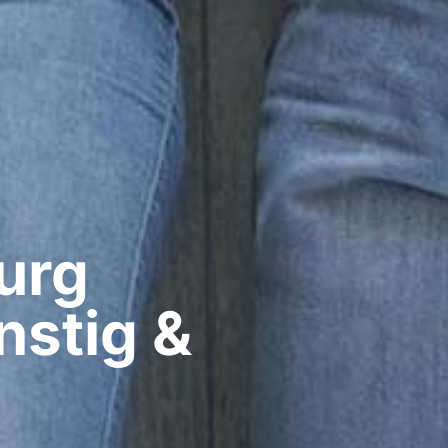
rg​
nstig &