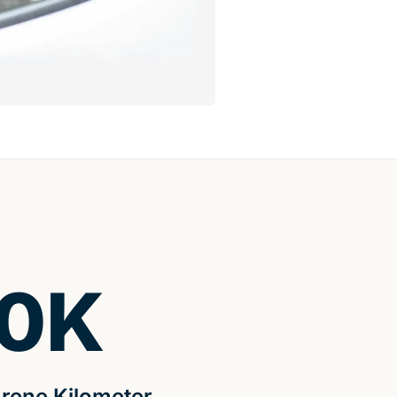
0
K
rene Kilometer