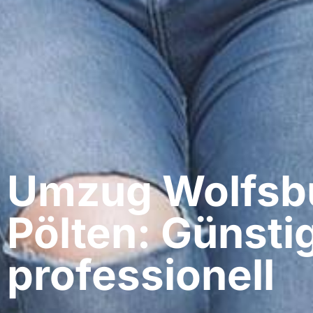
Umzug Wolfsbur
Pölten: Günsti
professionell​