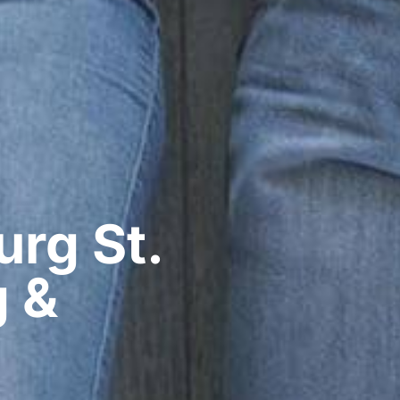
g​ St.
g &