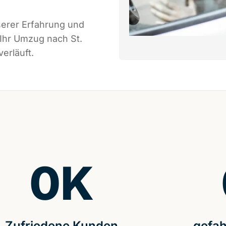
serer Erfahrung und
 Ihr Umzug nach St.
erläuft.
0
K
Zufriedene Kunden
gefah