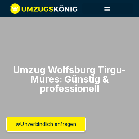
Umzug Wolfsburg​ Tirgu-
Mures: Günstig &
professionell​
Unverbindlich anfragen