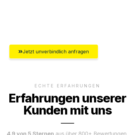
Ggf. komplette Zollabwicklung inklusive
Umfassender Kundensupport aus
Wolfsburg
Jetzt unverbindlich anfragen
ECHTE ERFAHRUNGEN
Erfahrungen unserer
Kunden mit uns
4.9 von 5 Sternen
aus über 800+ Bewertungen.