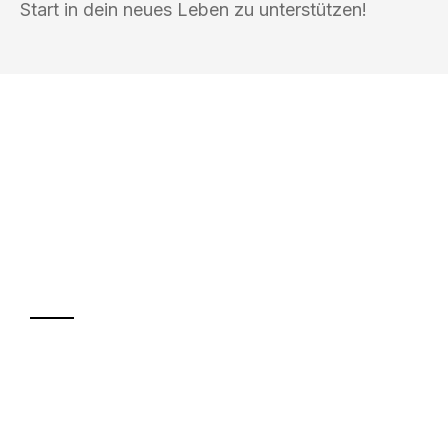
Start in dein neues Leben zu unterstützen!
UMZUGSKÖNIG EISENHAUER
WOLFSBURG
Ihr Umzug oder
Transport
Sparen Sie bis zu 100€ bei Anfrage
Abwicklung innerhalb von 24 Stunden
Versichert bis zu 7.500€