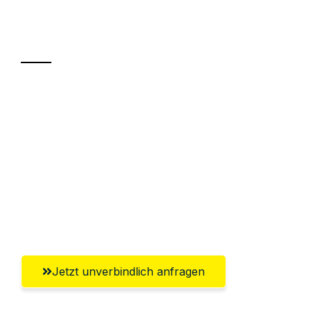
Ihr Umzug oder
Transport
Sparen Sie bis zu 100€ bei Anfrage
Abwicklung innerhalb von 24 Stunden
Versichert bis zu 7.500€
Ggf. komplette Zollabwicklung inklusive
Umfassender Kundensupport aus
Wolfsburg
Jetzt unverbindlich anfragen