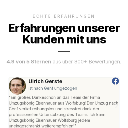
ECHTE ERFAHRUNGEN
Erfahrungen unserer
Kunden mit uns
4.9 von 5 Sternen
aus über 800+ Bewertungen.
Ulrich Gerste
ist nach Genf umgezogen
"Ein großes Dankeschön an das Team der Firma
"Di
Umzugskönig Eisenhauer aus Wolfsburg! Der Umzug nach
Wol
Genf verlief reibungslos und stressfrei dank der
Amst
professionellen Unterstützung des Teams. Ich kann
effi
Umzugskönig Eisenhauer Wolfsburg jedem
alle
uneingeschränkt weiterempfehlen!"
für 