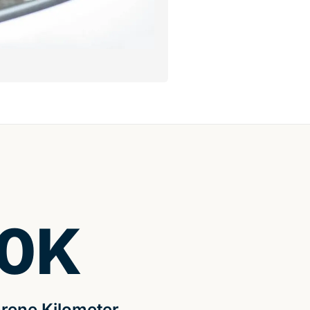
0
K
rene Kilometer