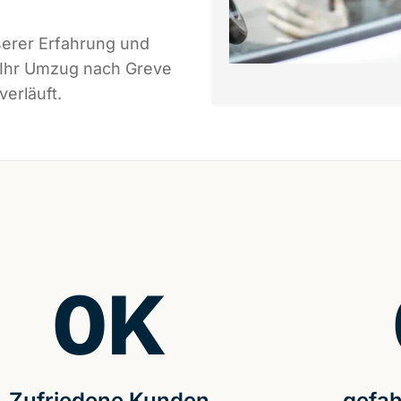
serer Erfahrung und
s Ihr Umzug nach Greve
verläuft.
0
K
Zufriedene Kunden
gefah