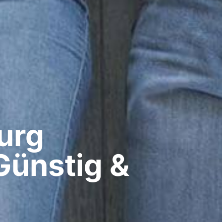
rg​
Günstig &