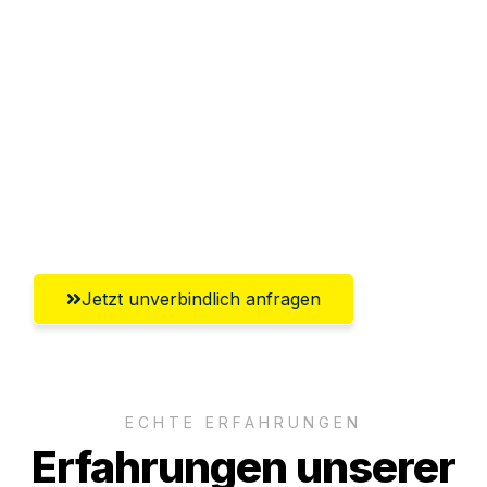
Sparen Sie bis zu 100€ bei Anfrage
Abwicklung innerhalb von 24 Stunden
Versichert bis zu 7.500€
Ggf. komplette Zollabwicklung inklusive
Umfassender Kundensupport aus
Wolfsburg
Jetzt unverbindlich anfragen
ECHTE ERFAHRUNGEN
Erfahrungen unserer