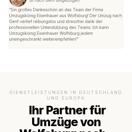
ist nach Genf umgezogen
"Ein großes Dankeschön an das Team der Firma
"Di
Umzugskönig Eisenhauer aus Wolfsburg! Der Umzug nach
Wol
Genf verlief reibungslos und stressfrei dank der
Amst
professionellen Unterstützung des Teams. Ich kann
effi
Umzugskönig Eisenhauer Wolfsburg jedem
alle
uneingeschränkt weiterempfehlen!"
für 
DIENSTLEISTUNGEN IN DEUTSCHLAND
UND EUROPA
Ihr Partner für
Umzüge von