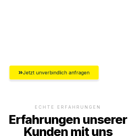
Abwicklung innerhalb von 24 Stunden
Versichert bis zu 7.500€
Ggf. komplette Zollabwicklung inklusive
Umfassender Kundensupport aus
Wolfsburg
Jetzt unverbindlich anfragen
ECHTE ERFAHRUNGEN
Erfahrungen unserer
Kunden mit uns