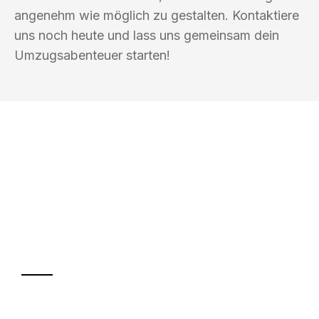
angenehm wie möglich zu gestalten. Kontaktiere
uns noch heute und lass uns gemeinsam dein
Umzugsabenteuer starten!
UMZUGSKÖNIG EISENHAUER
WOLFSBURG
Ihr Umzug oder
Transport
Sparen Sie bis zu 100€ bei Anfrage