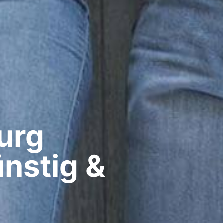
rg​
nstig &