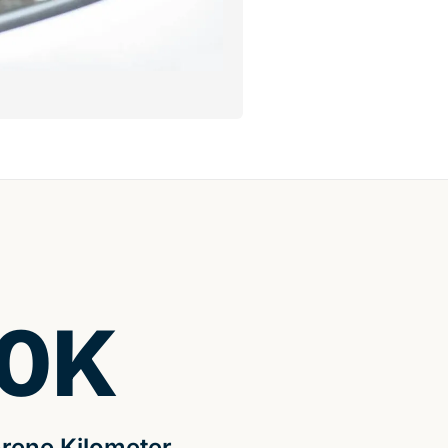
0
K
rene Kilometer