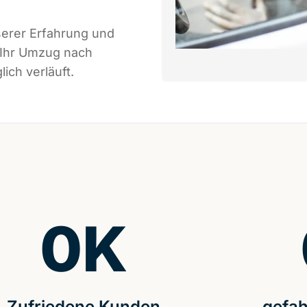
serer Erfahrung und
 Ihr Umzug nach
ich verläuft.
0
K
Zufriedene Kunden
gefah