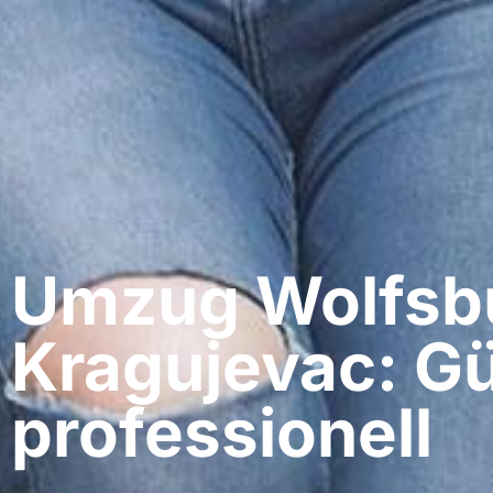
Umzug Wolfsbu
Kragujevac: Gü
professionell​