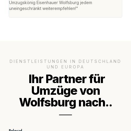
Umzugskönig Eisenhauer Wolfsburg jedem
alle
uneingeschränkt weiterempfehlen!"
für 
DIENSTLEISTUNGEN IN DEUTSCHLAND
UND EUROPA
Ihr Partner für
Umzüge von
Wolfsburg nach..
Belgrad