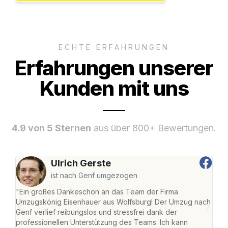
ECHTE ERFAHRUNGEN
Erfahrungen unserer
Kunden mit uns
4.9 von 5 Sternen
aus über 800+ Bewertungen.
Ulrich Gerste
ist nach Genf umgezogen
"Ein großes Dankeschön an das Team der Firma
"Di
Umzugskönig Eisenhauer aus Wolfsburg! Der Umzug nach
Wol
Genf verlief reibungslos und stressfrei dank der
Amst
professionellen Unterstützung des Teams. Ich kann
effi