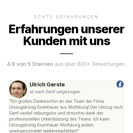
ECHTE ERFAHRUNGEN
Erfahrungen unserer
Kunden mit uns
4.9 von 5 Sternen
aus über 800+ Bewertungen.
Ulrich Gerste
ist nach Genf umgezogen
"Ein großes Dankeschön an das Team der Firma
"Di
Umzugskönig Eisenhauer aus Wolfsburg! Der Umzug nach
Wol
Genf verlief reibungslos und stressfrei dank der
Amst
professionellen Unterstützung des Teams. Ich kann
effi
Umzugskönig Eisenhauer Wolfsburg jedem
alle
uneingeschränkt weiterempfehlen!"
für 