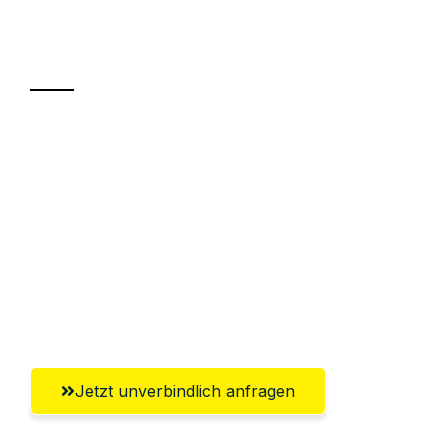
Ihr Umzug oder
Transport
Sparen Sie bis zu 100€ bei Anfrage
Abwicklung innerhalb von 24 Stunden
Versichert bis zu 7.500€
Ggf. komplette Zollabwicklung inklusive
Umfassender Kundensupport aus
Wolfsburg
Jetzt unverbindlich anfragen