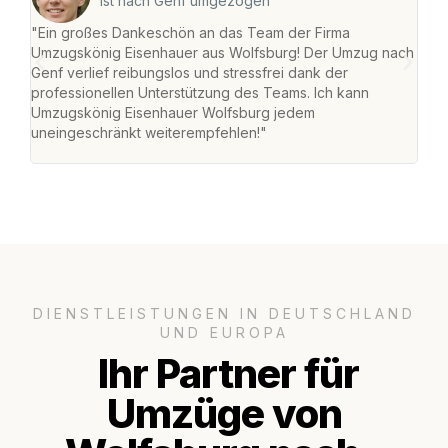
ist nach Genf umgezogen
"Ein großes Dankeschön an das Team der Firma
"Di
Umzugskönig Eisenhauer aus Wolfsburg! Der Umzug nach
Wol
Genf verlief reibungslos und stressfrei dank der
Amst
professionellen Unterstützung des Teams. Ich kann
effi
Umzugskönig Eisenhauer Wolfsburg jedem
alle
uneingeschränkt weiterempfehlen!"
für 
DIENSTLEISTUNGEN IN DEUTSCHLAND
UND EUROPA
Ihr Partner für
Umzüge von