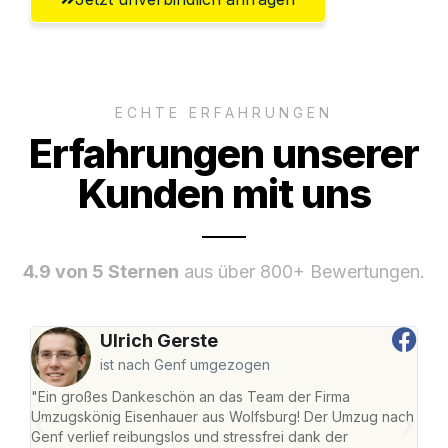
ECHTE ERFAHRUNGEN
Erfahrungen unserer
Kunden mit uns
4.9 von 5 Sternen
aus über 800+ Bewertungen.
Ulrich Gerste
ist nach Genf umgezogen
"Ein großes Dankeschön an das Team der Firma
"Di
Umzugskönig Eisenhauer aus Wolfsburg! Der Umzug nach
Wol
Genf verlief reibungslos und stressfrei dank der
Amst