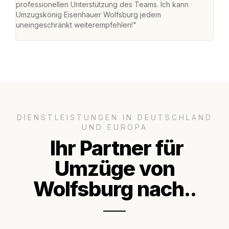
professionellen Unterstützung des Teams. Ich kann
effi
Umzugskönig Eisenhauer Wolfsburg jedem
alle
uneingeschränkt weiterempfehlen!"
für 
DIENSTLEISTUNGEN IN DEUTSCHLAND
UND EUROPA
Ihr Partner für
Umzüge von
Wolfsburg nach..