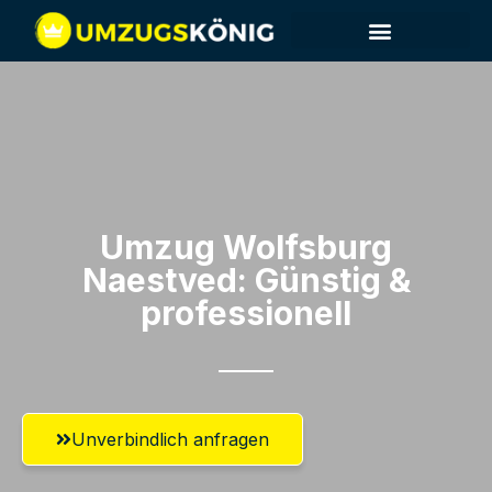
Umzug Wolfsburg​
Naestved: Günstig &
professionell​
Unverbindlich anfragen