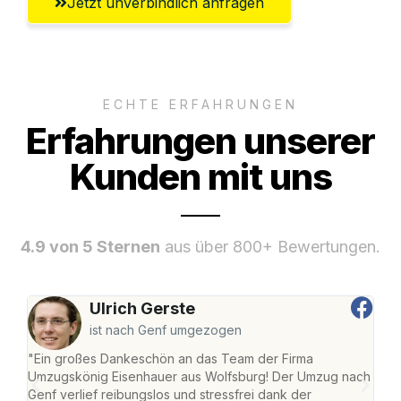
Jetzt unverbindlich anfragen
ECHTE ERFAHRUNGEN
Erfahrungen unserer
Kunden mit uns
4.9 von 5 Sternen
aus über 800+ Bewertungen.
Ulrich Gerste
ist nach Genf umgezogen
"Ein großes Dankeschön an das Team der Firma
"Di
Umzugskönig Eisenhauer aus Wolfsburg! Der Umzug nach
Wol
Genf verlief reibungslos und stressfrei dank der
Amst