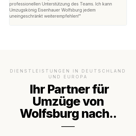
professionellen Unterstützung des Teams. Ich kann
effi
Umzugskönig Eisenhauer Wolfsburg jedem
alle
uneingeschränkt weiterempfehlen!"
für 
DIENSTLEISTUNGEN IN DEUTSCHLAND
UND EUROPA
Ihr Partner für
Umzüge von
Wolfsburg nach..