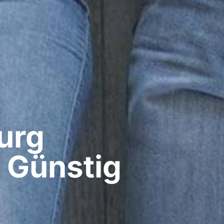
rg​
 Günstig