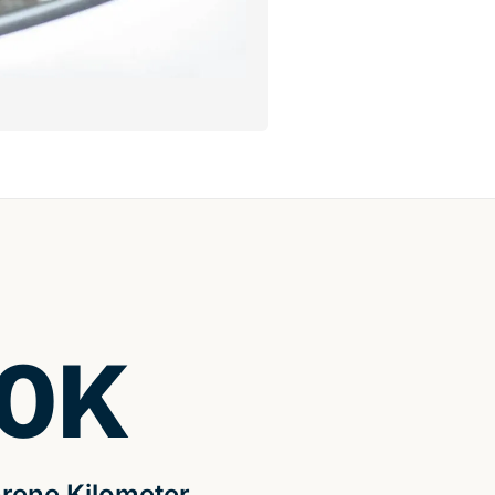
0
K
rene Kilometer