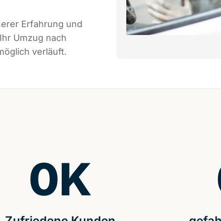
serer Erfahrung und
 Ihr Umzug nach
öglich verläuft.
0
K
Zufriedene Kunden
gefah