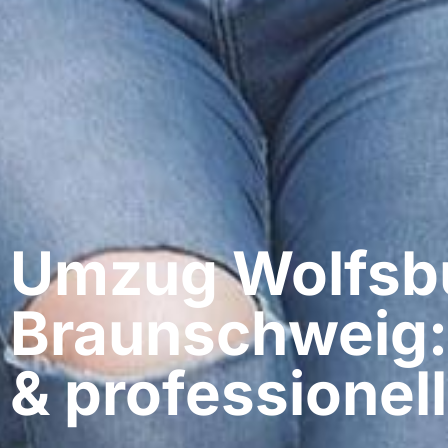
Umzug Wolfsbu
Braunschweig:
& professionell​