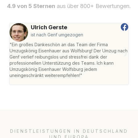
4.9 von 5 Sternen
aus über 800+ Bewertungen.
Ulrich Gerste
ist nach Genf umgezogen
"Ein großes Dankeschön an das Team der Firma
"Di
Umzugskönig Eisenhauer aus Wolfsburg! Der Umzug nach
Wol
Genf verlief reibungslos und stressfrei dank der
Amst
professionellen Unterstützung des Teams. Ich kann
effi
Umzugskönig Eisenhauer Wolfsburg jedem
alle
uneingeschränkt weiterempfehlen!"
für 
DIENSTLEISTUNGEN IN DEUTSCHLAND
UND EUROPA