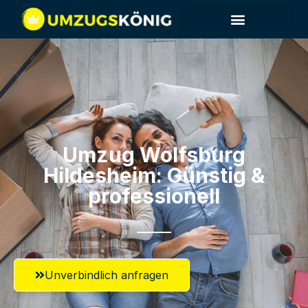
Umzug Wolfsburg​
Hildesheim: Günstig &
professionell​
Unverbindlich anfragen