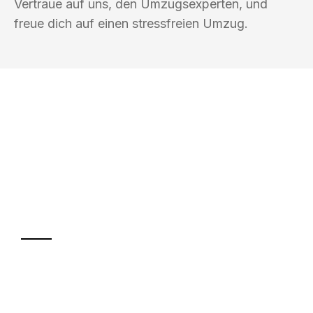
Vertraue auf uns, den Umzugsexperten, und
freue dich auf einen stressfreien Umzug.
UMZUGSKÖNIG EISENHAUER
WOLFSBURG
Ihr Umzug oder
Transport
Sparen Sie bis zu 100€ bei Anfrage
Abwicklung innerhalb von 24 Stunden