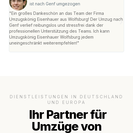
ist nach Genf umgezogen
"Ein großes Dankeschön an das Team der Firma
"Di
Umzugskönig Eisenhauer aus Wolfsburg! Der Umzug nach
Wol
Genf verlief reibungslos und stressfrei dank der
Amst
professionellen Unterstützung des Teams. Ich kann
effi
Umzugskönig Eisenhauer Wolfsburg jedem
alle
uneingeschränkt weiterempfehlen!"
für 
DIENSTLEISTUNGEN IN DEUTSCHLAND
UND EUROPA
Ihr Partner für
Umzüge von