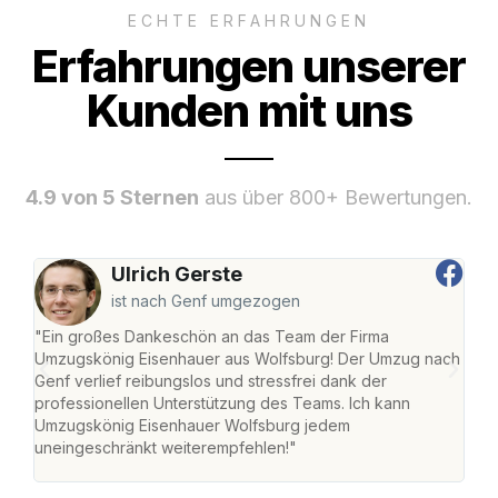
ECHTE ERFAHRUNGEN
Erfahrungen unserer
Kunden mit uns
4.9 von 5 Sternen
aus über 800+ Bewertungen.
Ulrich Gerste
ist nach Genf umgezogen
"Ein großes Dankeschön an das Team der Firma
"Di
Umzugskönig Eisenhauer aus Wolfsburg! Der Umzug nach
Wol
Genf verlief reibungslos und stressfrei dank der
Amst
professionellen Unterstützung des Teams. Ich kann
effi
Umzugskönig Eisenhauer Wolfsburg jedem
alle
uneingeschränkt weiterempfehlen!"
für 