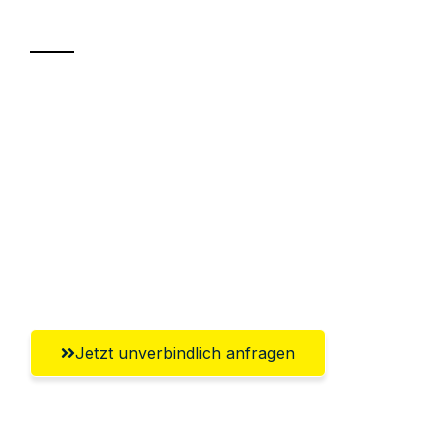
Transport
Sparen Sie bis zu 100€ bei Anfrage
Abwicklung innerhalb von 24 Stunden
Versichert bis zu 7.500€
Ggf. komplette Zollabwicklung inklusive
Umfassender Kundensupport aus
Wolfsburg
Jetzt unverbindlich anfragen