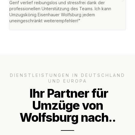
Genf verlief reibungslos und stressfrei dank der
Amst
professionellen Unterstützung des Teams. Ich kann
effi
Umzugskönig Eisenhauer Wolfsburg jedem
alle
uneingeschränkt weiterempfehlen!"
für 
DIENSTLEISTUNGEN IN DEUTSCHLAND
UND EUROPA
Ihr Partner für
Umzüge von
Wolfsburg nach..