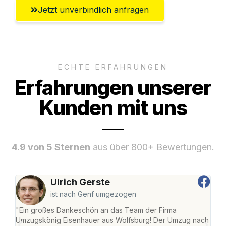
Jetzt unverbindlich anfragen
ECHTE ERFAHRUNGEN
Erfahrungen unserer
Kunden mit uns
4.9 von 5 Sternen
aus über 800+ Bewertungen.
Ulrich Gerste
ist nach Genf umgezogen
"Ein großes Dankeschön an das Team der Firma
"Di
Umzugskönig Eisenhauer aus Wolfsburg! Der Umzug nach
Wol