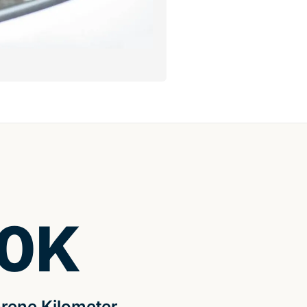
0
K
rene Kilometer