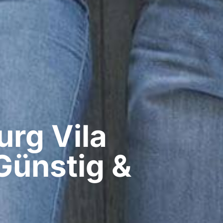
g​ Vila
Günstig &