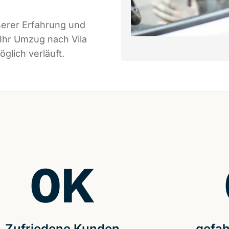
serer Erfahrung und
 Ihr Umzug nach Vila
glich verläuft.
0
K
Zufriedene Kunden
gefah