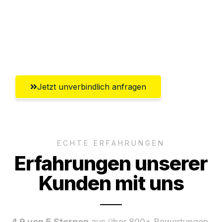
Ggf. komplette Zollabwicklung inklusive
Umfassender Kundensupport aus
Wolfsburg
Jetzt unverbindlich anfragen
ECHTE ERFAHRUNGEN
Erfahrungen unserer
Kunden mit uns
4.9 von 5 Sternen
aus über 800+ Bewertungen.