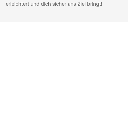
erleichtert und dich sicher ans Ziel bringt!
UMZUGSKÖNIG EISENHAUER
WOLFSBURG
Ihr Umzug oder
Transport
Sparen Sie bis zu 100€ bei Anfrage
Abwicklung innerhalb von 24 Stunden
Versichert bis zu 7.500€