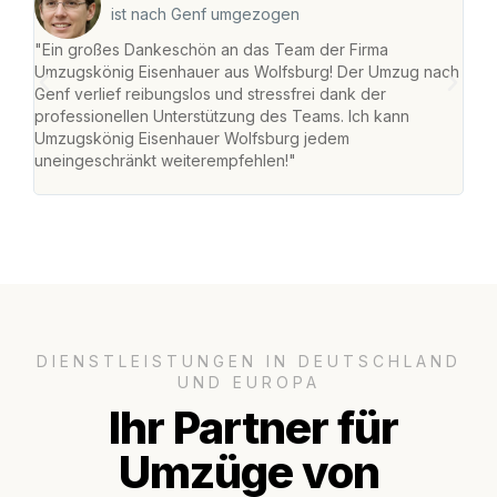
ist nach Genf umgezogen
"Ein großes Dankeschön an das Team der Firma
"Di
Umzugskönig Eisenhauer aus Wolfsburg! Der Umzug nach
Wol
Genf verlief reibungslos und stressfrei dank der
Amst
professionellen Unterstützung des Teams. Ich kann
effi
Umzugskönig Eisenhauer Wolfsburg jedem
alle
uneingeschränkt weiterempfehlen!"
für 
DIENSTLEISTUNGEN IN DEUTSCHLAND
UND EUROPA
Ihr Partner für
Umzüge von