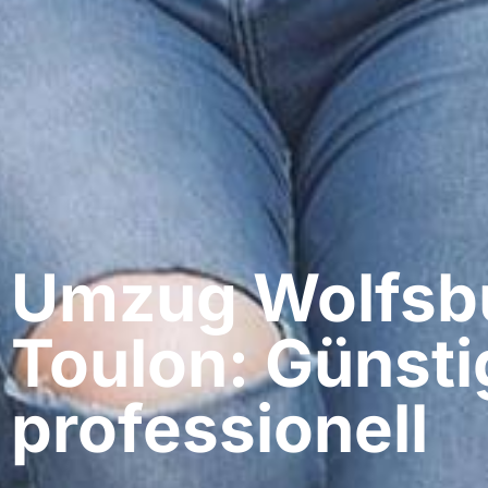
Umzug Wolfsbu
Toulon: Günsti
professionell​