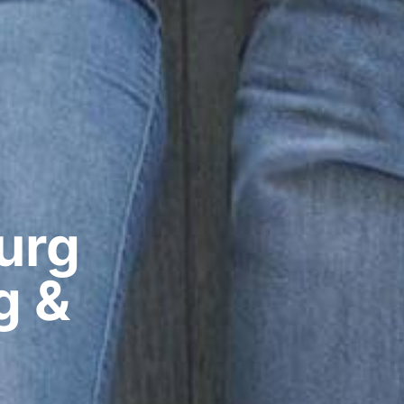
rg​
g &