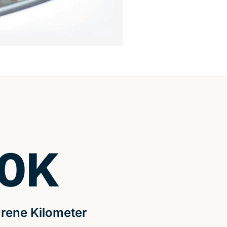
0
K
rene Kilometer