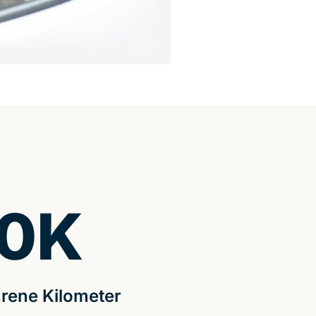
0
K
rene Kilometer