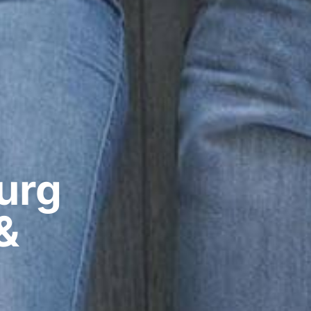
rg​
&