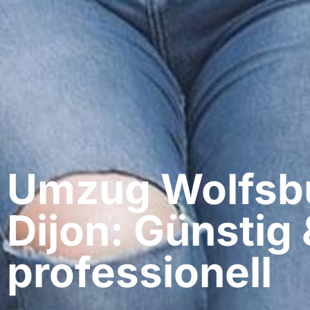
Umzug Wolfsbu
Dijon: Günstig 
professionell​