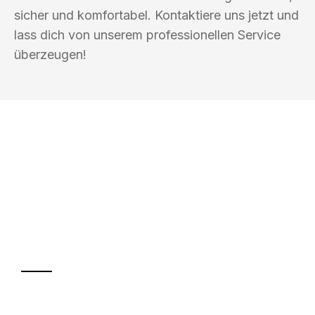
sicher und komfortabel. Kontaktiere uns jetzt und
lass dich von unserem professionellen Service
überzeugen!
UMZUGSKÖNIG EISENHAUER
WOLFSBURG
Ihr Umzug oder
Transport
Sparen Sie bis zu 100€ bei Anfrage