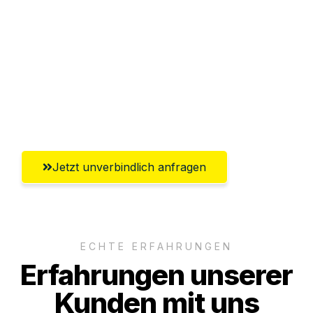
Abwicklung innerhalb von 24 Stunden
Versichert bis zu 7.500€
Ggf. komplette Zollabwicklung inklusive
Umfassender Kundensupport aus
Wolfsburg
Jetzt unverbindlich anfragen
ECHTE ERFAHRUNGEN
Erfahrungen unserer
Kunden mit uns