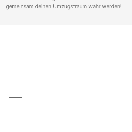
gemeinsam deinen Umzugstraum wahr werden!
UMZUGSKÖNIG EISENHAUER
WOLFSBURG
Ihr Umzug oder
Transport
Sparen Sie bis zu 100€ bei Anfrage
Abwicklung innerhalb von 24 Stunden
Versichert bis zu 7.500€