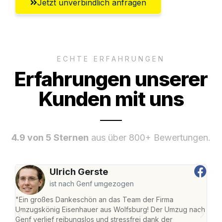
Jetzt unverbindlich anfragen
ECHTE ERFAHRUNGEN
Erfahrungen unserer
Kunden mit uns
4.9 von 5 Sternen
aus über 800+ Bewertungen.
Ulrich Gerste
ist nach Genf umgezogen
"Ein großes Dankeschön an das Team der Firma
"Di
Umzugskönig Eisenhauer aus Wolfsburg! Der Umzug nach
Wol
Genf verlief reibungslos und stressfrei dank der
Amst