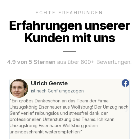
ECHTE ERFAHRUNGEN
Erfahrungen unserer
Kunden mit uns
4.9 von 5 Sternen
aus über 800+ Bewertungen.
Ulrich Gerste
ist nach Genf umgezogen
"Ein großes Dankeschön an das Team der Firma
"Di
Umzugskönig Eisenhauer aus Wolfsburg! Der Umzug nach
Wol
Genf verlief reibungslos und stressfrei dank der
Amst
professionellen Unterstützung des Teams. Ich kann
effi
Umzugskönig Eisenhauer Wolfsburg jedem
alle
uneingeschränkt weiterempfehlen!"
für 