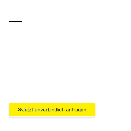
Transport
Sparen Sie bis zu 100€ bei Anfrage
Abwicklung innerhalb von 24 Stunden
Versichert bis zu 7.500€
Ggf. komplette Zollabwicklung inklusive
Umfassender Kundensupport aus
Wolfsburg
Jetzt unverbindlich anfragen