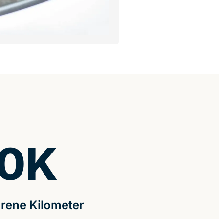
0
K
rene Kilometer