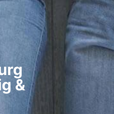
rg​
ig &