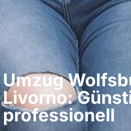
Umzug Wolfsbu
Livorno: Günst
professionell​