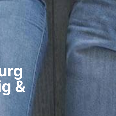
rg​
g &