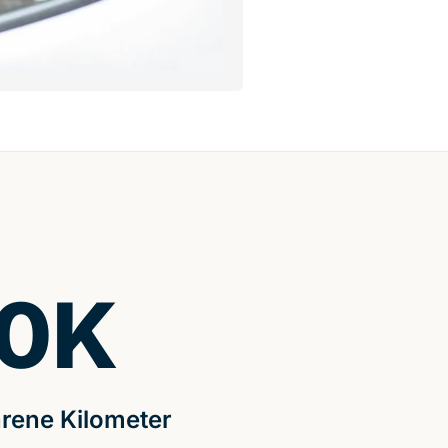
0
K
rene Kilometer