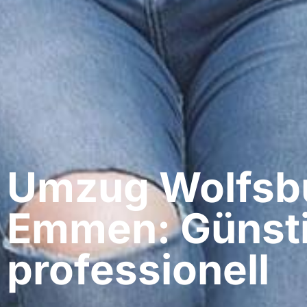
Umzug Wolfsbu
Emmen: Günsti
professionell​