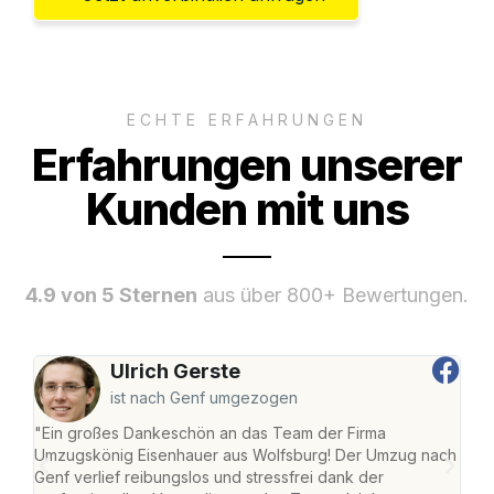
ECHTE ERFAHRUNGEN
Erfahrungen unserer
Kunden mit uns
4.9 von 5 Sternen
aus über 800+ Bewertungen.
Ulrich Gerste
ist nach Genf umgezogen
"Ein großes Dankeschön an das Team der Firma
"Di
Umzugskönig Eisenhauer aus Wolfsburg! Der Umzug nach
Wol
Genf verlief reibungslos und stressfrei dank der
Amst