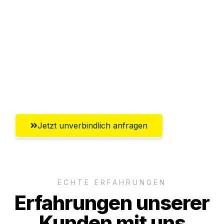
Abwicklung innerhalb von 24 Stunden
Versichert bis zu 7.500€
Ggf. komplette Zollabwicklung inklusive
Umfassender Kundensupport aus
Wolfsburg
Jetzt unverbindlich anfragen
ECHTE ERFAHRUNGEN
Erfahrungen unserer
Kunden mit uns