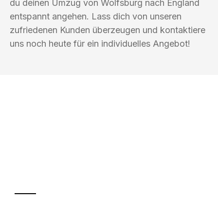
du deinen Umzug von Wolfsburg nach England
entspannt angehen. Lass dich von unseren
zufriedenen Kunden überzeugen und kontaktiere
uns noch heute für ein individuelles Angebot!
UMZUGSKÖNIG EISENHAUER
WOLFSBURG
Ihr Umzug oder
Transport
Sparen Sie bis zu 100€ bei Anfrage