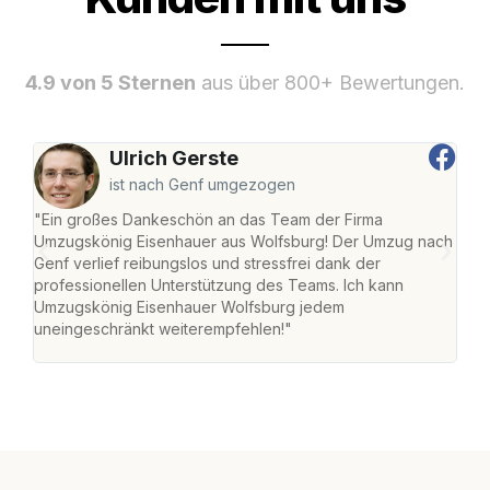
4.9 von 5 Sternen
aus über 800+ Bewertungen.
Ulrich Gerste
ist nach Genf umgezogen
"Ein großes Dankeschön an das Team der Firma
"Di
Umzugskönig Eisenhauer aus Wolfsburg! Der Umzug nach
Wol
Genf verlief reibungslos und stressfrei dank der
Amst
professionellen Unterstützung des Teams. Ich kann
effi
Umzugskönig Eisenhauer Wolfsburg jedem
alle
uneingeschränkt weiterempfehlen!"
für 