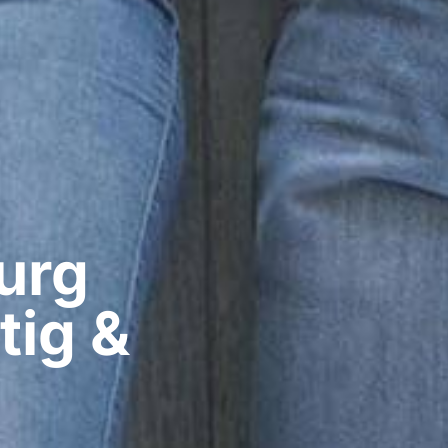
rg​
tig &