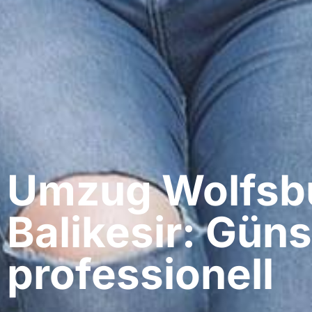
Umzug Wolfsbu
Balikesir: Güns
professionell​