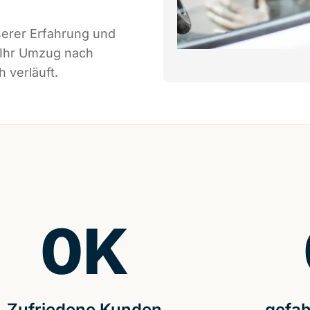
serer Erfahrung und
 Ihr Umzug nach
h verläuft.
0
K
Zufriedene Kunden
gefah