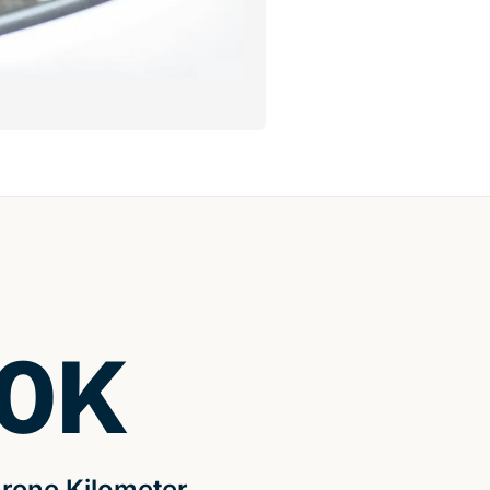
0
K
rene Kilometer