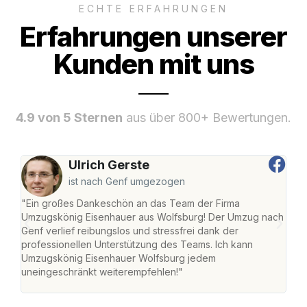
ECHTE ERFAHRUNGEN
Erfahrungen unserer
Kunden mit uns
4.9 von 5 Sternen
aus über 800+ Bewertungen.
Ulrich Gerste
ist nach Genf umgezogen
"Ein großes Dankeschön an das Team der Firma
"Di
Umzugskönig Eisenhauer aus Wolfsburg! Der Umzug nach
Wol
Genf verlief reibungslos und stressfrei dank der
Amst
professionellen Unterstützung des Teams. Ich kann
effi
Umzugskönig Eisenhauer Wolfsburg jedem
alle
uneingeschränkt weiterempfehlen!"
für 