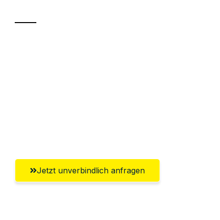
Transport
Sparen Sie bis zu 100€ bei Anfrage
Abwicklung innerhalb von 24 Stunden
Versichert bis zu 7.500€
Ggf. komplette Zollabwicklung inklusive
Umfassender Kundensupport aus
Wolfsburg
Jetzt unverbindlich anfragen