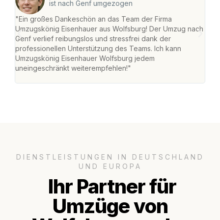
ist nach Genf umgezogen
"Ein großes Dankeschön an das Team der Firma
"Di
Umzugskönig Eisenhauer aus Wolfsburg! Der Umzug nach
Wol
Genf verlief reibungslos und stressfrei dank der
Amst
professionellen Unterstützung des Teams. Ich kann
effi
Umzugskönig Eisenhauer Wolfsburg jedem
alle
uneingeschränkt weiterempfehlen!"
für 
DIENSTLEISTUNGEN IN DEUTSCHLAND
UND EUROPA
Ihr Partner für
Umzüge von