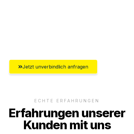
Versichert bis zu 7.500€
Ggf. komplette Zollabwicklung inklusive
Umfassender Kundensupport aus
Wolfsburg
Jetzt unverbindlich anfragen
ECHTE ERFAHRUNGEN
Erfahrungen unserer
Kunden mit uns