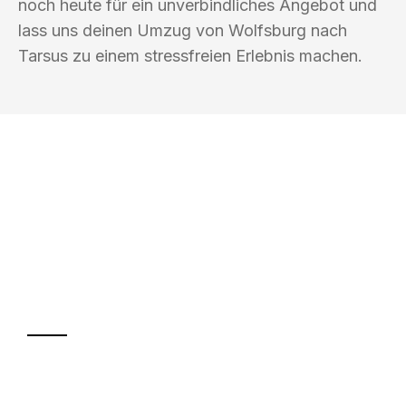
noch heute für ein unverbindliches Angebot und
lass uns deinen Umzug von Wolfsburg nach
Tarsus zu einem stressfreien Erlebnis machen.
UMZUGSKÖNIG EISENHAUER
WOLFSBURG
Ihr Umzug oder
Transport
Sparen Sie bis zu 100€ bei Anfrage
Abwicklung innerhalb von 24 Stunden