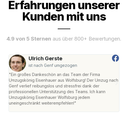
Erfahrungen unserer
Kunden mit uns
4.9 von 5 Sternen
aus über 800+ Bewertungen.
Ulrich Gerste
ist nach Genf umgezogen
"Ein großes Dankeschön an das Team der Firma
"Di
Umzugskönig Eisenhauer aus Wolfsburg! Der Umzug nach
Wol
Genf verlief reibungslos und stressfrei dank der
Amst
professionellen Unterstützung des Teams. Ich kann
effi
Umzugskönig Eisenhauer Wolfsburg jedem
alle
uneingeschränkt weiterempfehlen!"
für 