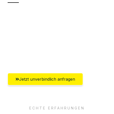
Sparen Sie bis zu 100€ bei Anfrage
Abwicklung innerhalb von 24 Stunden
Versichert bis zu 7.500€
Ggf. komplette Zollabwicklung inklusive
Umfassender Kundensupport aus
Wolfsburg
Jetzt unverbindlich anfragen
ECHTE ERFAHRUNGEN