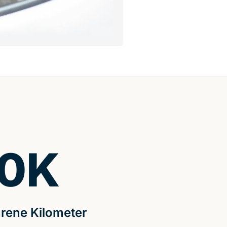
0
K
rene Kilometer