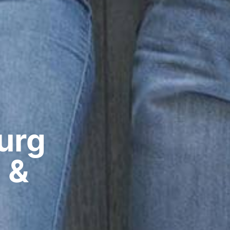
rg​
 &