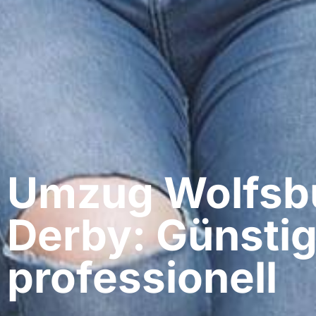
Umzug Wolfsbu
Derby: Günstig
professionell​