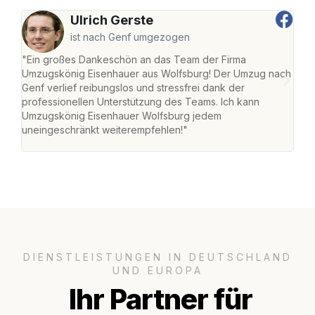
Ulrich Gerste
ist nach Genf umgezogen
"Ein großes Dankeschön an das Team der Firma
"Di
Umzugskönig Eisenhauer aus Wolfsburg! Der Umzug nach
Wol
Genf verlief reibungslos und stressfrei dank der
Amst
professionellen Unterstützung des Teams. Ich kann
effi
Umzugskönig Eisenhauer Wolfsburg jedem
alle
uneingeschränkt weiterempfehlen!"
für 
DIENSTLEISTUNGEN IN DEUTSCHLAND
UND EUROPA
Ihr Partner für