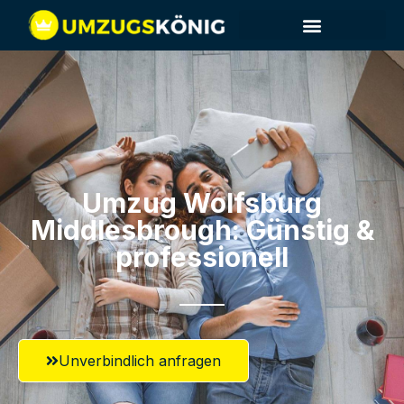
Umzug Wolfsburg​
Middlesbrough: Günstig &
professionell​
Unverbindlich anfragen