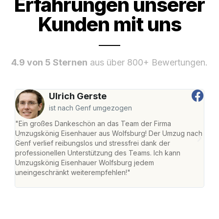
Erfahrungen unserer
Kunden mit uns
4.9 von 5 Sternen
aus über 800+ Bewertungen.
Ulrich Gerste
ist nach Genf umgezogen
"Ein großes Dankeschön an das Team der Firma
"Di
Umzugskönig Eisenhauer aus Wolfsburg! Der Umzug nach
Wol
Genf verlief reibungslos und stressfrei dank der
Amst
professionellen Unterstützung des Teams. Ich kann
effi
Umzugskönig Eisenhauer Wolfsburg jedem
alle
uneingeschränkt weiterempfehlen!"
für 