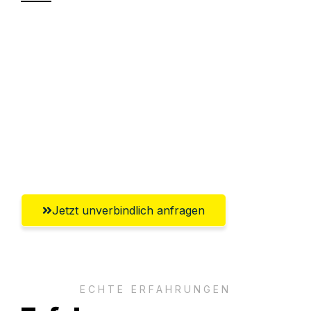
Sparen Sie bis zu 100€ bei Anfrage
Abwicklung innerhalb von 24 Stunden
Versichert bis zu 7.500€
Ggf. komplette Zollabwicklung inklusive
Umfassender Kundensupport aus
Wolfsburg
Jetzt unverbindlich anfragen
ECHTE ERFAHRUNGEN