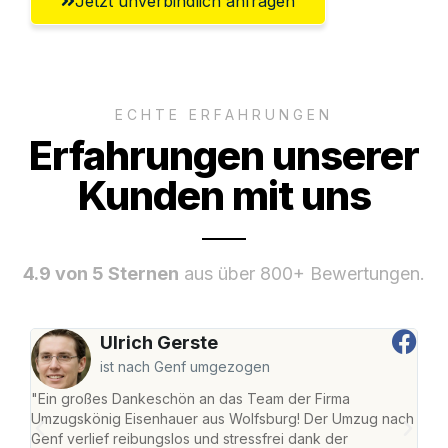
Jetzt unverbindlich anfragen
ECHTE ERFAHRUNGEN
Erfahrungen unserer
Kunden mit uns
4.9 von 5 Sternen
aus über 800+ Bewertungen.
Ulrich Gerste
ist nach Genf umgezogen
"Ein großes Dankeschön an das Team der Firma
"Di
Umzugskönig Eisenhauer aus Wolfsburg! Der Umzug nach
Wol
Genf verlief reibungslos und stressfrei dank der
Amst