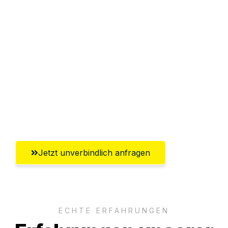
Sparen Sie bis zu 100€ bei Anfrage
Abwicklung innerhalb von 24 Stunden
Versichert bis zu 7.500€
Ggf. komplette Zollabwicklung inklusive
Umfassender Kundensupport aus
Wolfsburg
Jetzt unverbindlich anfragen
ECHTE ERFAHRUNGEN