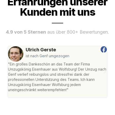
Erfahrungen unserer
Kunden mit uns
4.9 von 5 Sternen
aus über 800+ Bewertungen.
Ulrich Gerste
ist nach Genf umgezogen
"Ein großes Dankeschön an das Team der Firma
"Di
Umzugskönig Eisenhauer aus Wolfsburg! Der Umzug nach
Wol
Genf verlief reibungslos und stressfrei dank der
Amst
professionellen Unterstützung des Teams. Ich kann
effi
Umzugskönig Eisenhauer Wolfsburg jedem
alle
uneingeschränkt weiterempfehlen!"
für 