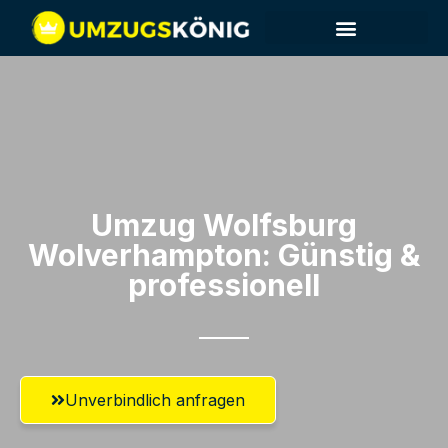
Umzug Wolfsburg​
Wolverhampton: Günstig &
professionell​
Unverbindlich anfragen