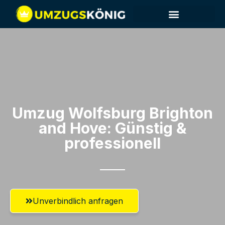
Umzug Wolfsburg​ Brighton
and Hove: Günstig &
professionell​
Unverbindlich anfragen