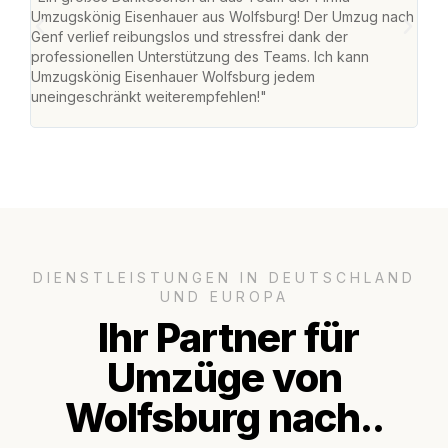
Umzugskönig Eisenhauer aus Wolfsburg! Der Umzug nach
Wol
Genf verlief reibungslos und stressfrei dank der
Amst
professionellen Unterstützung des Teams. Ich kann
effi
Umzugskönig Eisenhauer Wolfsburg jedem
alle
uneingeschränkt weiterempfehlen!"
für 
DIENSTLEISTUNGEN IN DEUTSCHLAND
UND EUROPA
Ihr Partner für
Umzüge von
Wolfsburg nach..